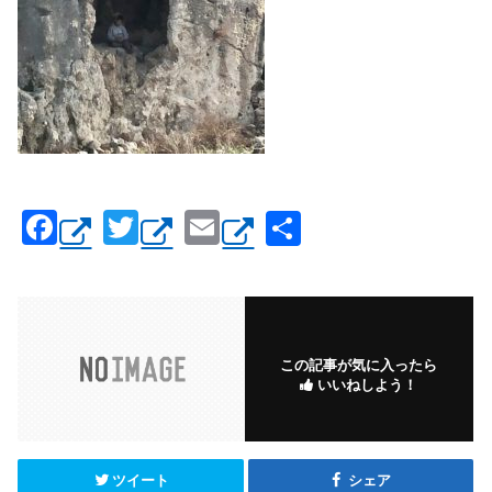
F
T
E
共
a
wi
m
有
c
tt
ail
e
er
b
この記事が気に入ったら
いいねしよう！
o
o
k
ツイート
シェア