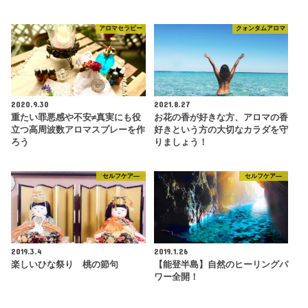
アロマセラピー
クォンタムアロマ
2020.9.30
2021.8.27
重たい罪悪感や不安≠真実にも役
お花の香が好きな方、アロマの香
立つ高周波数アロマスプレーを作
好きという方の大切なカラダを守
ろう
りましょう！
セルフケア―
セルフケア―
2019.3.4
2019.1.26
楽しいひな祭り 桃の節句
【能登半島】自然のヒーリングパ
ワー全開！