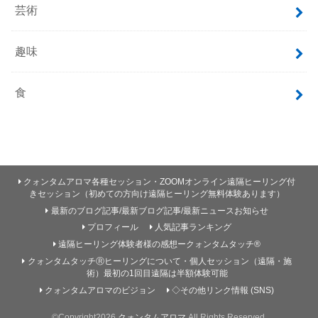
芸術
趣味
食
クォンタムアロマ各種セッション・ZOOMオンライン遠隔ヒーリング付
きセッション（初めての方向け遠隔ヒーリング無料体験あります）
最新のブログ記事/最新ブログ記事/最新ニュースお知らせ
プロフィール
人気記事ランキング
遠隔ヒーリング体験者様の感想ークォンタムタッチ®
クォンタムタッチⓇヒーリングについて・個人セッション（遠隔・施
術）最初の1回目遠隔は半額体験可能
クォンタムアロマのビジョン
◇その他リンク情報 (SNS)
©Copyright2026
クォンタムアロマ
.All Rights Reserved.