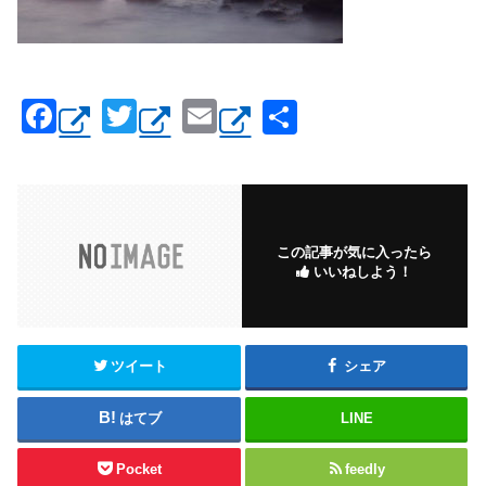
F
T
E
共
a
wi
m
有
c
tt
ail
e
er
b
この記事が気に入ったら
いいねしよう！
o
o
k
ツイート
シェア
はてブ
LINE
Pocket
feedly