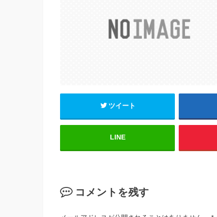
b
o
o
k
ツイート
LINE
コメントを残す