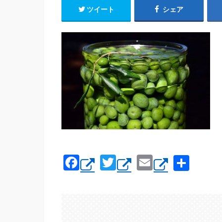
ツイート
シェア
F
T
E
共
a
wi
m
有
c
tt
ail
e
er