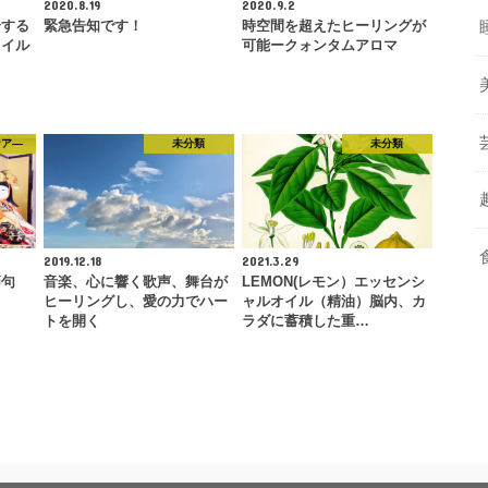
2020.8.19
2020.9.2
介する
緊急告知です！
時空間を超えたヒーリングが
オイル
可能ークォンタムアロマ
ケア―
未分類
未分類
2019.12.18
2021.3.29
節句
音楽、心に響く歌声、舞台が
LEMON(レモン）エッセンシ
ヒーリングし、愛の力でハー
ャルオイル（精油）脳内、カ
トを開く
ラダに蓄積した重…