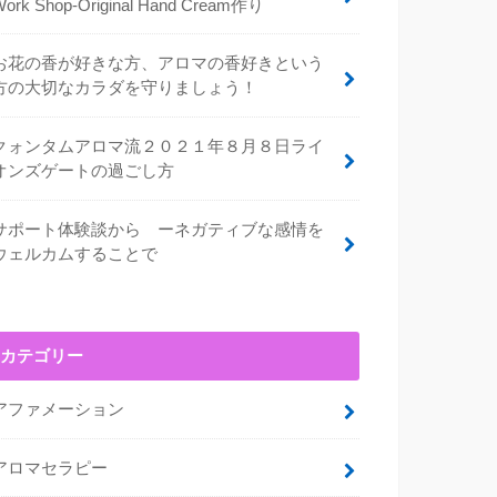
Work Shop-Original Hand Cream作り
お花の香が好きな方、アロマの香好きという
方の大切なカラダを守りましょう！
クォンタムアロマ流２０２１年８月８日ライ
オンズゲートの過ごし方
サポート体験談から ーネガティブな感情を
ウェルカムすることで
カテゴリー
アファメーション
アロマセラピー