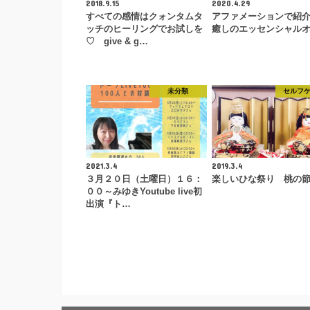
2018.9.15
2020.4.29
すべての感情はクォンタムタ
アファメーションで紹
ッチのヒーリングでお試しを
癒しのエッセンシャル
♡ give & g…
未分類
セルフ
2021.3.4
2019.3.4
３月２０日（土曜日）１６：
楽しいひな祭り 桃の
００～みゆきYoutube live初
出演『ト…