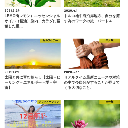
2021.3.29
2020.4.1
LEMON(レモン）エッセンシャル
トルコ地中海沿岸地方、自分を癒
オイル（精油）脳内、カラダに蓄
す為のワークの旅 パート４
積した重…
セルフケア―
未分類
2019.1.29
2020.3.17
太陽と共に育む暮らし【太陽＝ヒ
リアルタイム最新ニュースや対策
ーリング＝エネルギー＝愛＝宇
の中で今自分がすることが見えて
宙】
くる大切なこと、
アファメーション
未分類