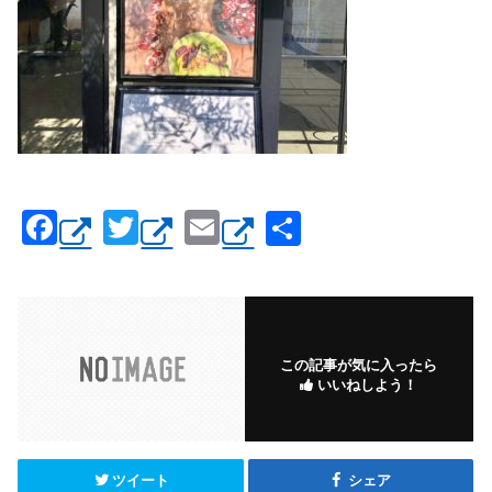
F
T
E
共
a
wi
m
有
c
tt
ail
e
er
b
この記事が気に入ったら
いいねしよう！
o
o
k
ツイート
シェア