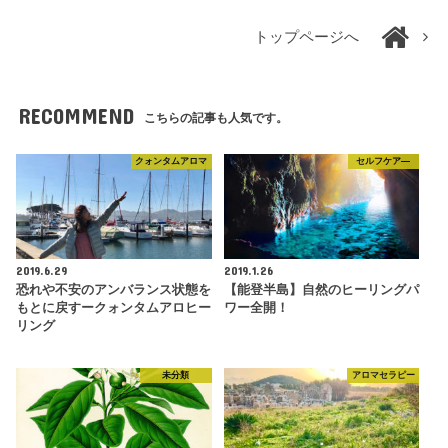
トップページへ
RECOMMEND
こちらの記事も人気です。
クォンタムアロマ
セルフケア―
2019.6.29
2019.1.26
恐れや不安のアンバランス状態を
【能登半島】自然のヒーリングパ
もとに戻すークォンタムアロヒー
ワー全開！
リング
未分類
アロマセラピー