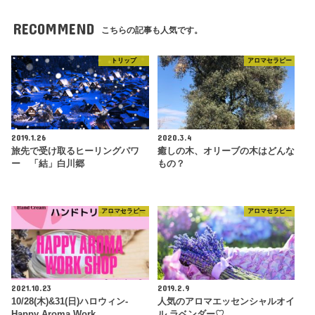
RECOMMEND
こちらの記事も人気です。
トリップ
アロマセラピー
2019.1.26
2020.3.4
旅先で受け取るヒーリングパワ
癒しの木、オリーブの木はどんな
ー 「結」白川郷
もの？
アロマセラピー
アロマセラピー
2021.10.23
2019.2.9
10/28(木)&31(日)ハロウィン-
人気のアロマエッセンシャルオイ
Happy Aroma Work…
ル,ラベンダー♡