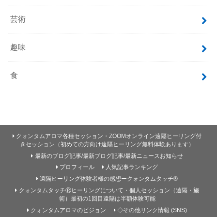
芸術
趣味
食
クォンタムアロマ各種セッション・ZOOMオンライン遠隔ヒーリング付
きセッション（初めての方向け遠隔ヒーリング無料体験あります）
最新のブログ記事/最新ブログ記事/最新ニュースお知らせ
プロフィール
人気記事ランキング
遠隔ヒーリング体験者様の感想ークォンタムタッチ®
クォンタムタッチⓇヒーリングについて・個人セッション（遠隔・施
術）最初の1回目遠隔は半額体験可能
クォンタムアロマのビジョン
◇その他リンク情報 (SNS)