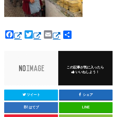
F
T
E
共
a
wi
m
有
c
tt
ail
e
er
b
この記事が気に入ったら
いいねしよう！
o
o
k
ツイート
シェア
はてブ
LINE