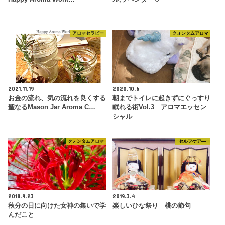
アロマセラピー
クォンタムアロマ
2021.11.19
2020.10.6
お金の流れ、気の流れを良くする
朝までトイレに起きずにぐっすり
聖なるMason Jar Aroma C…
眠れる術Vol.3 アロマエッセン
シャル
クォンタムアロマ
セルフケア―
2018.9.23
2019.3.4
秋分の日に向けた女神の集いで学
楽しいひな祭り 桃の節句
んだこと