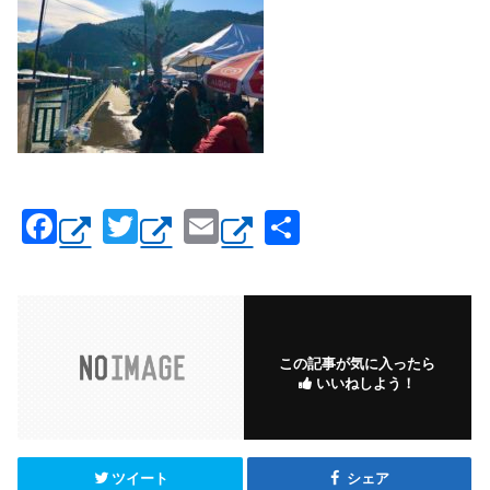
F
T
E
共
a
wi
m
有
c
tt
ail
e
er
b
この記事が気に入ったら
いいねしよう！
o
o
k
ツイート
シェア