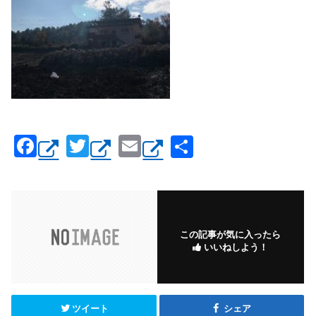
F
T
E
共
a
wi
m
有
c
tt
ail
e
er
b
この記事が気に入ったら
いいねしよう！
o
o
k
ツイート
シェア