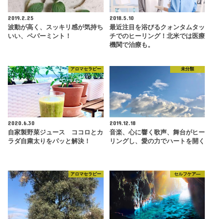
2019.2.25
2018.5.10
波動が高く、スッキリ感が気持ち
最近注目を浴びるクォンタムタッ
いい、ペパーミント！
チでのヒーリング！北米では医療
機関で治療も。
アロマセラピー
未分類
2020.6.30
2019.12.18
自家製野菜ジュース ココロとカ
音楽、心に響く歌声、舞台がヒー
ラダ自粛太りをパッと解決！
リングし、愛の力でハートを開く
アロマセラピー
セルフケア―