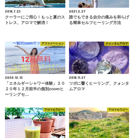
2018.7.23
2021.2.27
クーラーにご用心！もっと夏のス
誰でもできる自分の痛みを和らげ
トレス、アロマで解消！
る簡単セルフヒーリング方法
アファメーション
クォンタムアロマ
2020.12.15
2018.11.27
「エネルギーシャワー体験」２０
ツボに響くヒーリング、クォンタ
２０年１２月前半の個別zoomヒ
ムアロマ
ーリングセ…
アロマセラピー
アロマセラピー