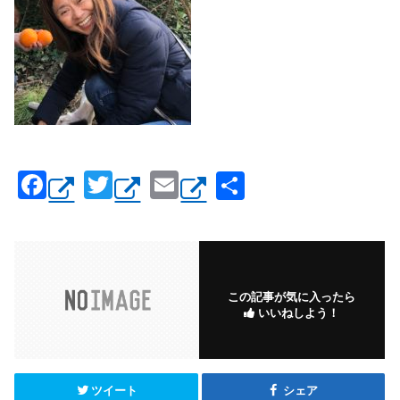
F
T
E
共
a
wi
m
有
c
tt
ail
e
er
b
この記事が気に入ったら
いいねしよう！
o
o
k
ツイート
シェア