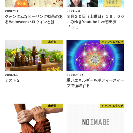
2018.11.1
2021.3.4
クォンタムなヒーリング効果のあ
３月２０日（土曜日）１６：００
るHalloweenハロウィンとは
～みゆきYoutube live初出演
『ト…
未分類
クォンタムアロマ
2018.4.3
2020.11.23
テスト２
重いエネルギーをボディースイー
プで循環する
未分類
クォンタムタッチ