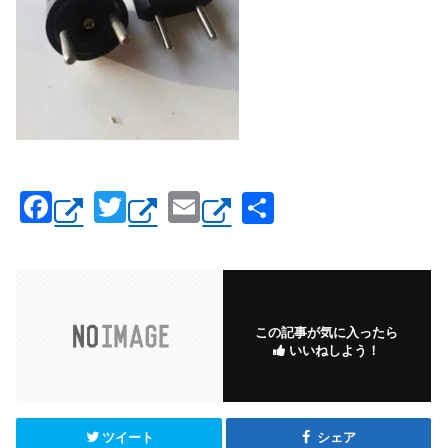
F
T
E
共
a
wi
m
有
c
tt
ail
e
er
b
この記事が気に入ったら
いいねしよう！
o
o
k
ツイート
シェア