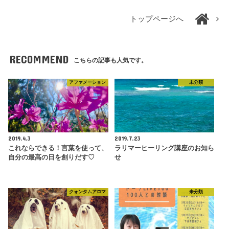
トップページへ
RECOMMEND
こちらの記事も人気です。
アファメーション
未分類
2019.4.3
2019.7.23
これならできる！言葉を使って、
ラリマーヒーリング講座のお知ら
自分の最高の日を創りだす♡
せ
クォンタムアロマ
未分類