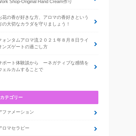
Work Shop-Original Hand Cream作り
お花の香が好きな方、アロマの香好きという
方の大切なカラダを守りましょう！
クォンタムアロマ流２０２１年８月８日ライ
オンズゲートの過ごし方
サポート体験談から ーネガティブな感情を
ウェルカムすることで
カテゴリー
アファメーション
アロマセラピー