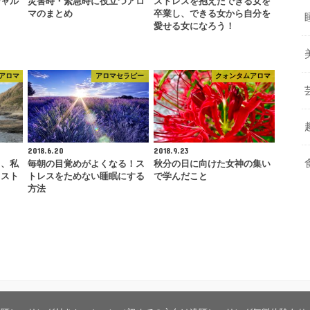
シャル
災害時・緊急時に役立つアロ
ストレスを抱えたできる女を
マのまとめ
卒業し、できる女から自分を
愛せる女になろう！
アロマ
アロマセラピー
クォンタムアロマ
2018.6.20
2018.9.23
る、私
毎朝の目覚めがよくなる！ス
秋分の日に向けた女神の集い
、スト
トレスをためない睡眠にする
で学んだこと
方法