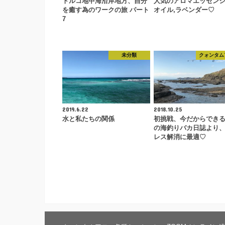
トルコ地中海沿岸地方、自分
人気のアロマエッセン
を癒す為のワークの旅 パート
オイル,ラベンダー♡
7
未分類
クォンタム
2019.6.22
2018.10.25
水と私たちの関係
初挑戦、今だからでき
の海釣りバカ日誌より
レス解消に最適♡