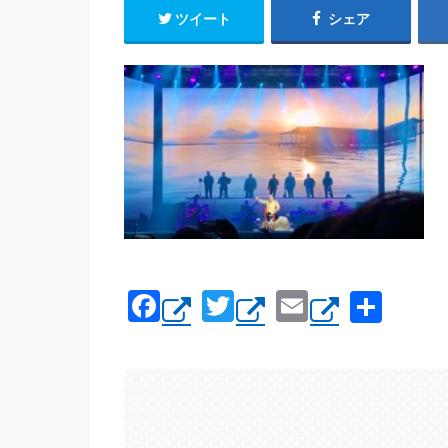
ツイート
シェア
F
T
E
共
a
wi
m
有
c
tt
ail
e
er
b