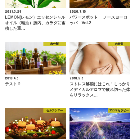
2021.3.29
2020.7.15
LEMON(レモン）エッセンシャル
パワースポット ノースヨーロ
オイル（精油）脳内、カラダに蓄
ッパ Vol.2
積した重…
未分類
未分類
2018.4.3
2018.5.3
テスト２
ストレス解消にはこれ！しっかり
メディカルアロマで疲れ切った体
をリラックス…
セルフケア―
アロマセラピー