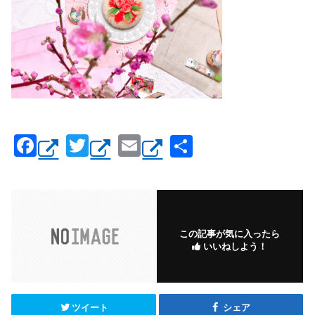
F
T
E
共
a
wi
m
有
c
tt
ail
e
er
b
この記事が気に入ったら
いいねしよう！
o
o
k
ツイート
シェア