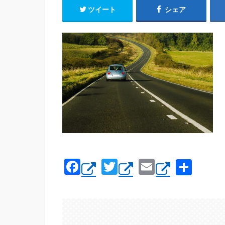
ツイート
シェア
F
T
E
共
a
wi
m
有
c
tt
ail
e
er