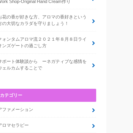
Work Shop-Original Hand Cream作り
お花の香が好きな方、アロマの香好きという
方の大切なカラダを守りましょう！
クォンタムアロマ流２０２１年８月８日ライ
オンズゲートの過ごし方
サポート体験談から ーネガティブな感情を
ウェルカムすることで
カテゴリー
アファメーション
アロマセラピー