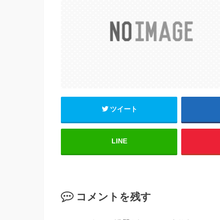
b
o
o
k
ツイート
LINE
コメントを残す