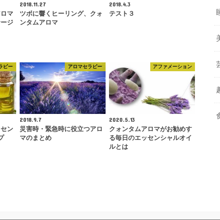
2018.11.27
2018.4.3
アロマ
ツボに響くヒーリング、クォ
テスト３
サージ
ンタムアロマ
ラピー
アロマセラピー
アファメーション
2018.9.7
2020.5.13
ッセン
災害時・緊急時に役立つアロ
クォンタムアロマがお勧めす
プ
マのまとめ
る毎日のエッセンシャルオイ
ルとは