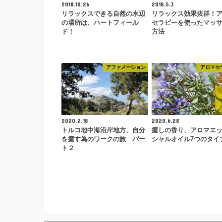
2018.10.26
2018.5.3
リラックスできる自然の水辺
リラックス効果抜群！
の場所は、ハートフィール
セラピーを使ったマッ
ド！
方法
アファメーション
アロマセ
2020.2.18
2020.6.28
トルコ地中海沿岸地方、自分
癒しの香り、アロマエ
を癒す為のワークの旅 パー
シャルオイル7つのタイ
ト２