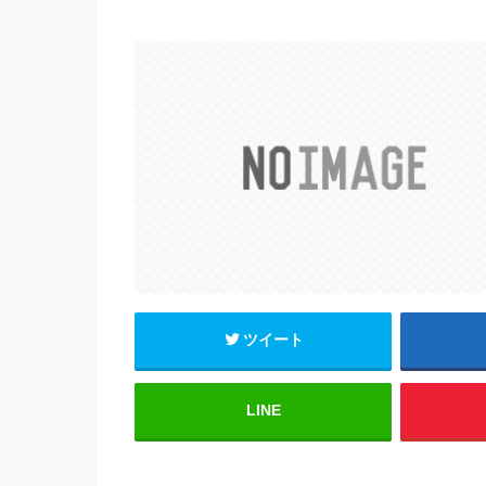
a
wi
m
有
c
tt
ail
e
er
b
o
o
k
ツイート
LINE