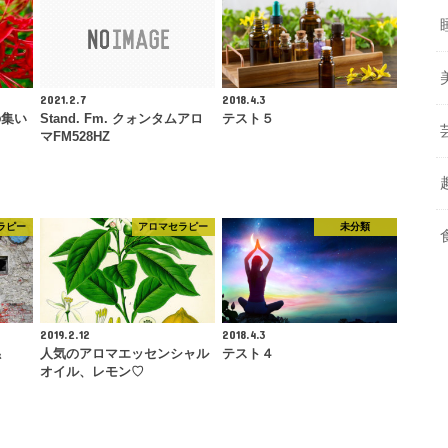
2021.2.7
2018.4.3
の集い
Stand. Fm. クォンタムアロ
テスト５
マFM528HZ
ラピー
アロマセラピー
未分類
2019.2.12
2018.4.3
係
人気のアロマエッセンシャル
テスト４
オイル、レモン♡