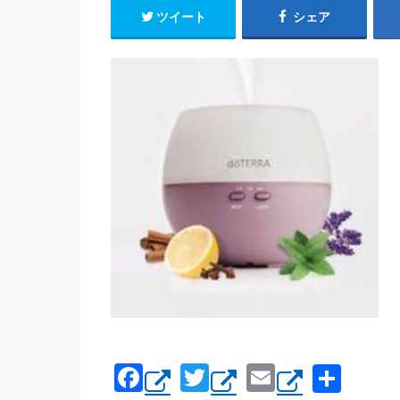
ツイート
シェア
F
T
E
共