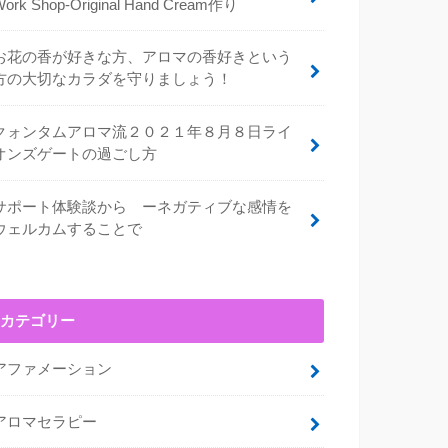
Work Shop-Original Hand Cream作り
お花の香が好きな方、アロマの香好きという
方の大切なカラダを守りましょう！
クォンタムアロマ流２０２１年８月８日ライ
オンズゲートの過ごし方
サポート体験談から ーネガティブな感情を
ウェルカムすることで
カテゴリー
アファメーション
アロマセラピー