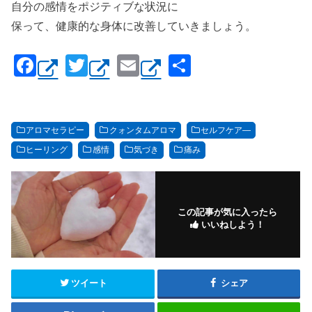
自分の感情をポジティブな状況に
保って、健康的な身体に改善していきましょう。
F
T
E
共
a
wi
m
有
c
tt
ail
e
er
アロマセラピー
クォンタムアロマ
セルフケア―
b
ヒーリング
感情
気づき
痛み
o
o
この記事が気に入ったら
k
いいねしよう！
ツイート
シェア