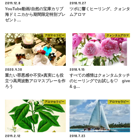
2019.12.8
2018.11.27
YouTube動画/自然の宝庫カリブ
ツボに響くヒーリング、クォンタ
海ドミニカから期間限定特別プレ
ムアロマ
ゼント…
アロマセラピー
クォンタムアロマ
2020.9.30
2018.9.15
重たい罪悪感や不安≠真実にも役
すべての感情はクォンタムタッチ
立つ高周波数アロマスプレーを作
のヒーリングでお試しを♡ give
ろう
& g…
アロマセラピー
アロマセラピー
2019.2.12
2018.7.23