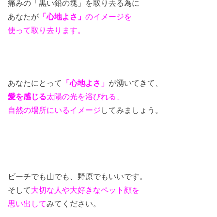
痛みの「黒い鉛の塊」を取り去る為に
あなたが
「心地よさ」
のイメージを
使って取り去ります。
あなたにとって
「心地よ
さ
」
が
湧いてきて、
愛を感じる
太陽の光を浴びれる、
自然の場所にいる
イメージ
してみましょう。
ビーチでも山でも、野原でもいいです。
そして
大切な
人や大好きなペット顔を
思い出して
みてください。