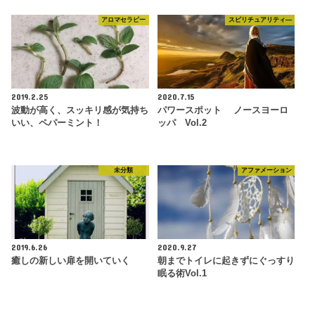
アロマセラピー
スピリチュアリティ―
2019.2.25
2020.7.15
波動が高く、スッキリ感が気持ち
パワースポット ノースヨーロ
いい、ペパーミント！
ッパ Vol.2
未分類
アファメーション
2019.6.26
2020.9.27
癒しの新しい扉を開いていく
朝までトイレに起きずにぐっすり
眠る術Vol.1