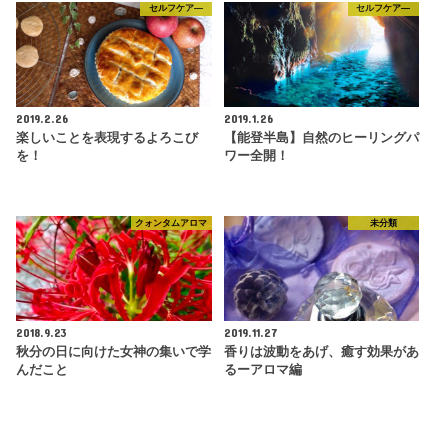
セルフケア―
セルフケア―
2019.2.26
2019.1.26
楽しいことを表現するよろこび
【能登半島】自然のヒーリングパ
を！
ワー全開！
クォンタムアロマ
未分類
2018.9.23
2019.11.27
秋分の日に向けた女神の集いで学
香りは波動をあげ、癒す効果があ
んだこと
るーアロマ編