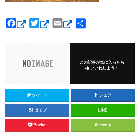
F
T
E
共
a
wi
m
有
c
tt
ail
e
er
b
この記事が気に入ったら
いいねしよう！
o
o
k
ツイート
シェア
はてブ
LINE
Pocket
feedly