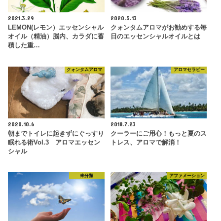
2021.3.29
2020.5.13
LEMON(レモン）エッセンシャル
クォンタムアロマがお勧めする毎
オイル（精油）脳内、カラダに蓄
日のエッセンシャルオイルとは
積した重…
クォンタムアロマ
アロマセラピー
2020.10.6
2018.7.23
朝までトイレに起きずにぐっすり
クーラーにご用心！もっと夏のス
眠れる術Vol.3 アロマエッセン
トレス、アロマで解消！
シャル
未分類
アファメーション