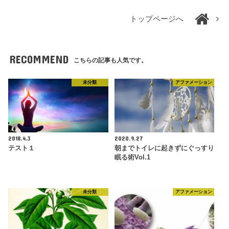
トップページへ
RECOMMEND
こちらの記事も人気です。
未分類
アファメーション
2018.4.3
2020.9.27
テスト１
朝までトイレに起きずにぐっすり
眠る術Vol.1
未分類
アファメーション