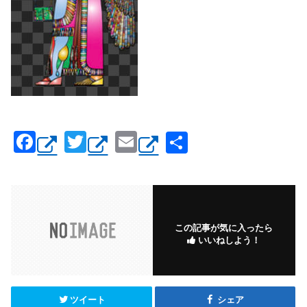
F
T
E
共
a
wi
m
有
c
tt
ail
e
er
b
この記事が気に入ったら
いいねしよう！
o
o
k
ツイート
シェア