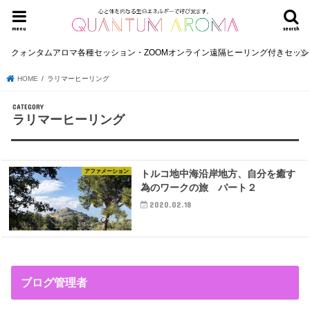
menu
search
クォンタムアロマ各種セッション・ZOOMオンライン遠隔ヒーリング付きセッ
HOME
ラリマーヒーリング
ラリマーヒーリング
アファメーション
トルコ地中海沿岸地方、自分を癒す
為のワークの旅 パート２
2020.02.18
ブログ管理者