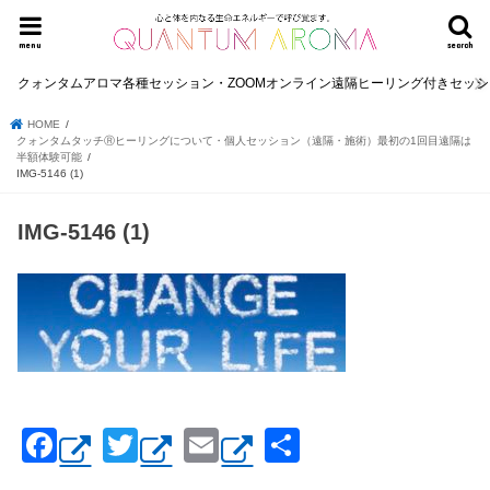
menu
search
クォンタムアロマ各種セッション・ZOOMオンライン遠隔ヒーリング付きセッ
HOME
クォンタムタッチⓇヒーリングについて・個人セッション（遠隔・施術）最初の1回目遠隔は
半額体験可能
IMG-5146 (1)
IMG-5146 (1)
F
T
E
共
a
wi
m
有