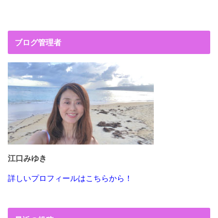
c
tt
ail
e
er
b
ブログ管理者
o
o
k
江口みゆき
詳しいプロフィールはこちらから！