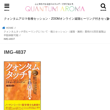
menu
search
クォンタムアロマ各種セッション・ZOOMオンライン遠隔ヒーリング付きセッ
HOME
クォンタムタッチⓇヒーリングについて・個人セッション（遠隔・施術）最初の1回目遠隔は
半額体験可能
IMG-4837
IMG-4837