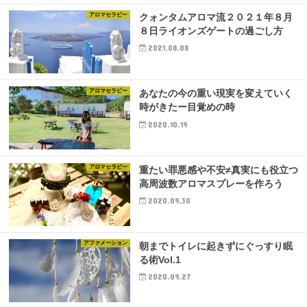
アロマセラピー
クォンタムアロマ流２０２１年８月
８日ライオンズゲートの過ごし方
2021.08.08
アロマセラピー
あなたの今の重い現実を変えていく
時がきたー目覚めの時
2020.10.19
アロマセラピー
重たい罪悪感や不安≠真実にも役立つ
高周波数アロマスプレーを作ろう
2020.09.30
アファメーション
朝までトイレに起きずにぐっすり眠
る術Vol.1
2020.09.27