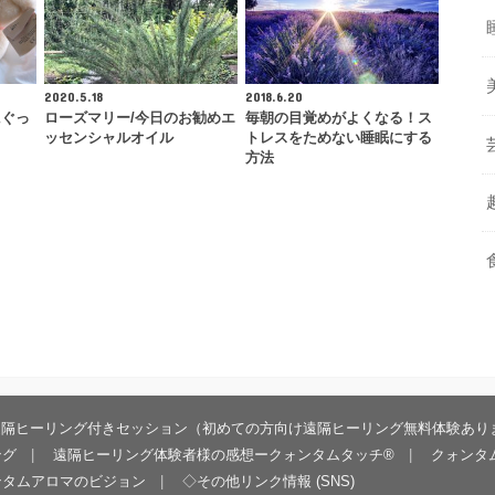
2020.5.18
2018.6.20
にぐっ
ローズマリー/今日のお勧めエ
毎朝の目覚めがよくなる！ス
ッセンシャルオイル
トレスをためない睡眠にする
方法
遠隔ヒーリング付きセッション（初めての方向け遠隔ヒーリング無料体験あり
ング
遠隔ヒーリング体験者様の感想ークォンタムタッチ®
クォンタ
ンタムアロマのビジョン
◇その他リンク情報 (SNS)