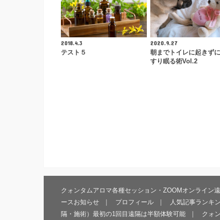
2018.4.3
2020.9.27
テスト５
朝までトイレに起きず
すり眠る術Vol.2
クォンタムアロマ各種セッション・ZOOMオンライン
ースお知らせ
プロフィール
人気記事ランキ
隔・施術）最初の1回目遠隔は半額体験可能
クォ