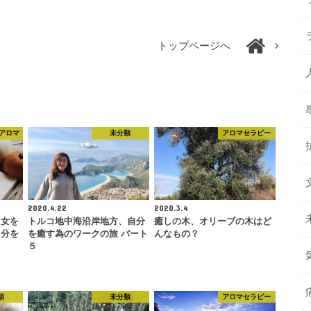
トップページへ
アロマ
未分類
アロマセラピー
2020.4.22
2020.3.4
る女を
トルコ地中海沿岸地方、自分
癒しの木、オリーブの木はど
自分を
を癒す為のワークの旅 パート
んなもの？
５
類
未分類
アロマセラピー