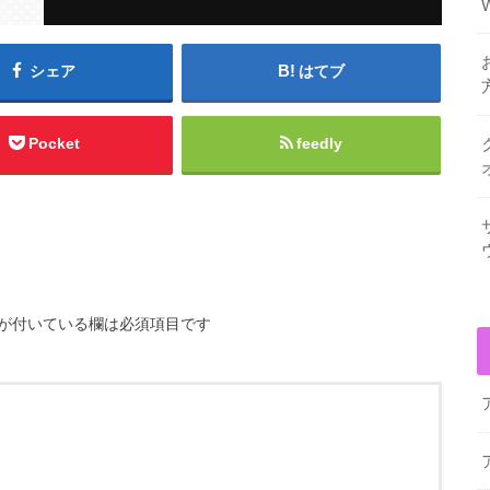
使
っ
て
シェア
はてブ
く
だ
Pocket
feedly
さ
い。
が付いている欄は必須項目です