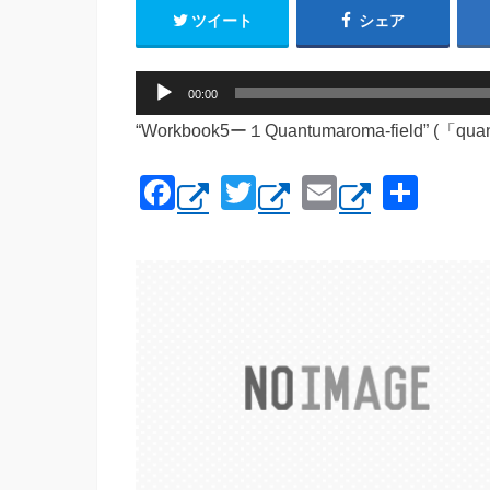
ツイート
シェア
音
00:00
声
“Workbook5ー１Quantumaroma-field
プ
レ
F
T
E
共
ー
ヤ
a
wi
m
有
ー
c
tt
ail
e
er
b
o
o
k