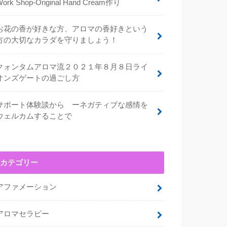
Work Shop-Original Hand Cream作り
お花の香が好きな方、アロマの香好きという
方の大切なカラダを守りましょう！
クォンタムアロマ流２０２１年８月８日ライ
オンズゲートの過ごし方
サポート体験談から ーネガティブな感情を
ウェルカムすることで
カテゴリー
アファメーション
アロマセラピー