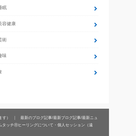
睡眠
美容健康
芸術
趣味
食
ます）
最新のブログ記事/最新ブログ記事/最新ニュ
ムタッチⓇヒーリングについて・個人セッション（遠