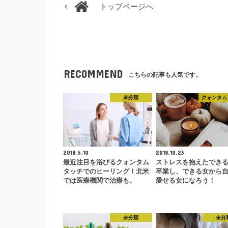
トップページへ
RECOMMEND
こちらの記事も人気です。
未分類
クォンタム
2018.5.10
2018.10.23
最近注目を浴びるクォンタム
ストレスを抱えたでき
タッチでのヒーリング！北米
卒業し、できる女から
では医療機関で治療も。
愛せる女になろう！
未分類
未分