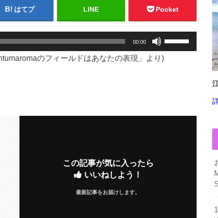
はてブ
LINE
Pocket
ボ
00:00
リ
” (「quantumaromaのフィールドはあなたの表現」より)
ュ
ー
ム
調
節
に
は
上
下
この記事が気に入ったら
矢
いいねしよう！
印
キ
最新記事をお届けします。
ー
を