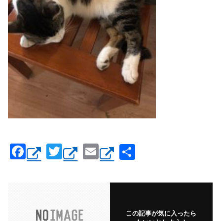
F
T
E
共
a
wi
m
有
c
tt
ail
e
er
b
この記事が気に入ったら