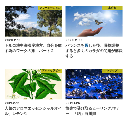
アファメーション
未分類
2020.2.18
2020.11.28
トルコ地中海沿岸地方、自分を癒
バランスを
した後、骨格調整
す為のワークの旅 パート２
すると多くのカラダの問題が解決
する
アロマセラピー
トリップ
2019.2.12
2019.1.26
人気のアロマエッセンシャルオイ
旅先で受け取るヒーリングパワ
ル、レモン♡
ー 「結」白川郷