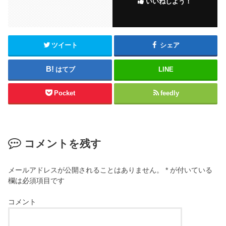
いいねしよう！
o
o
k
ツイート
シェア
はてブ
LINE
Pocket
feedly
コメントを残す
メールアドレスが公開されることはありません。
*
が付いている
欄は必須項目です
コメント