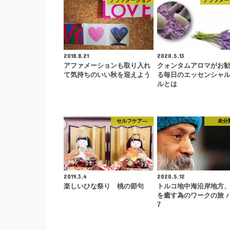
アファメーション
アファメー
2018.8.21
2020.5.13
アファメーションも取り入れ
クォンタムアロマがお
て気持ちのいい秋を迎えよう
る毎日のエッセンシャ
ルとは
セルフケア―
未分
2019.3.4
2020.5.12
楽しいひな祭り 桃の節句
トルコ地中海沿岸地方
を癒す為のワークの旅 
7