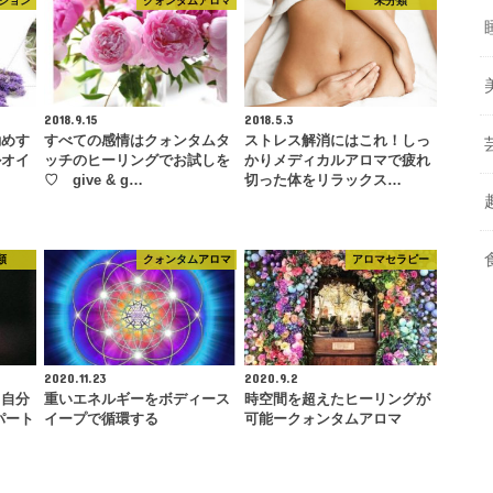
ション
クォンタムアロマ
未分類
2018.9.15
2018.5.3
勧めす
すべての感情はクォンタムタ
ストレス解消にはこれ！しっ
ルオイ
ッチのヒーリングでお試しを
かりメディカルアロマで疲れ
♡ give & g…
切った体をリラックス…
類
クォンタムアロマ
アロマセラピー
2020.11.23
2020.9.2
、自分
重いエネルギーをボディース
時空間を超えたヒーリングが
パート
イープで循環する
可能ークォンタムアロマ