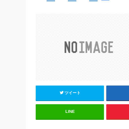
a
wi
m
有
c
tt
ail
e
er
b
o
o
k
ツイート
LINE