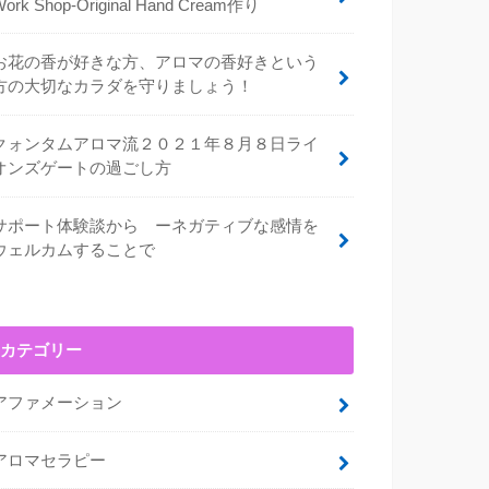
Work Shop-Original Hand Cream作り
お花の香が好きな方、アロマの香好きという
方の大切なカラダを守りましょう！
クォンタムアロマ流２０２１年８月８日ライ
オンズゲートの過ごし方
サポート体験談から ーネガティブな感情を
ウェルカムすることで
カテゴリー
アファメーション
アロマセラピー