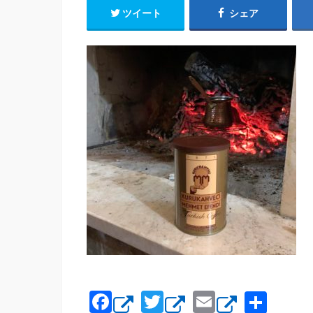
ツイート
シェア
F
T
E
共