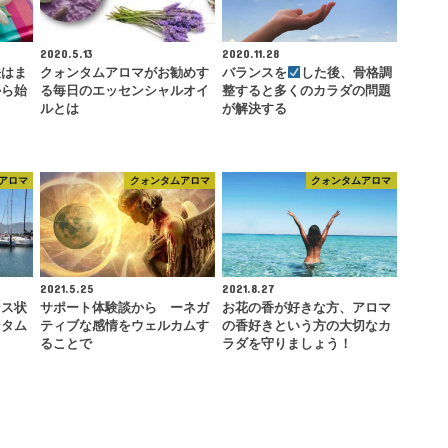
2020.5.13
2020.11.28
法はま
クォンタムアロマがお勧めす
バランスを
した後、骨格調
から始
る毎日のエッセンシャルオイ
整すると多くのカラダの問題
ルとは
が解決する
アロマ
クォンタムアロマ
クォンタムアロマ
2021.5.25
2021.8.27
ンス状
サポート体験談から ーネガ
お花の香が好きな方、アロマ
ンタム
ティブな感情をウェルカムす
の香好きという方の大切なカ
ることで
ラダを守りましょう！