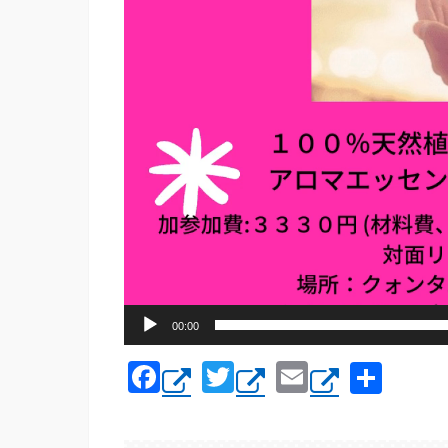
00:00
F
T
E
共
a
wi
m
有
c
tt
ail