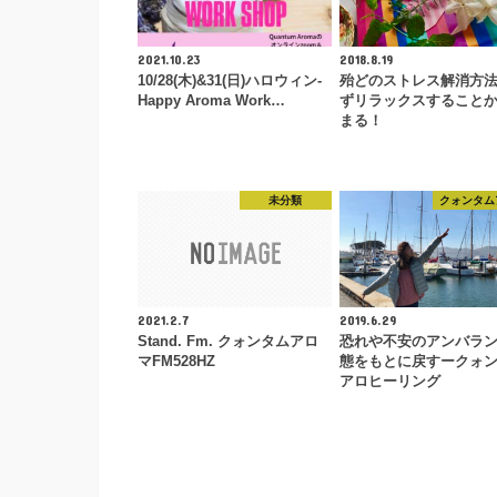
2021.10.23
2018.8.19
10/28(木)&31(日)ハロウィン-
殆どのストレス解消方
Happy Aroma Work…
ずリラックスすること
まる！
未分類
クォンタム
2021.2.7
2019.6.29
Stand. Fm. クォンタムアロ
恐れや不安のアンバラ
マFM528HZ
態をもとに戻すークォ
アロヒーリング