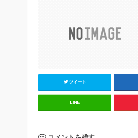
e
er
b
o
o
k
ツイート
LINE
コメントを残す