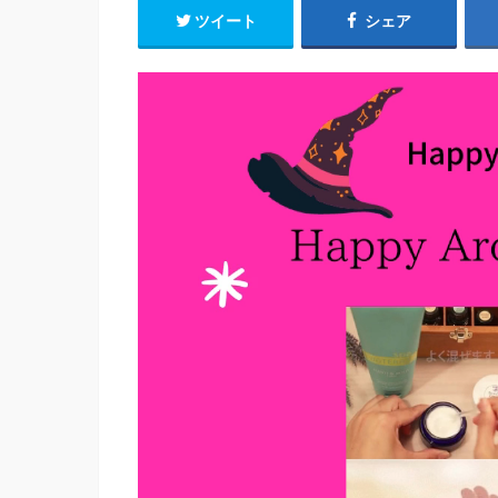
ツイート
シェア
動
画
プ
レ
ー
ヤ
ー