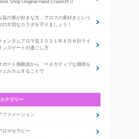
Work Shop-Original Hand Cream作り
お花の香が好きな方、アロマの香好きという
方の大切なカラダを守りましょう！
クォンタムアロマ流２０２１年８月８日ライ
オンズゲートの過ごし方
サポート体験談から ーネガティブな感情を
ウェルカムすることで
カテゴリー
アファメーション
アロマセラピー