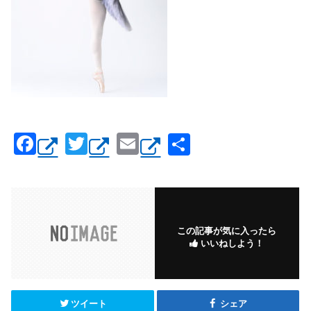
F
T
E
共
a
wi
m
有
c
tt
ail
e
er
b
この記事が気に入ったら
いいねしよう！
o
o
k
ツイート
シェア