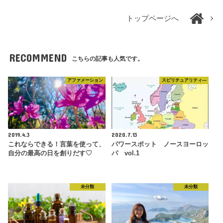
トップページへ
RECOMMEND
こちらの記事も人気です。
アファメーション
スピリチュアリティ―
2019.4.3
2020.7.13
これならできる！言葉を使って、
パワースポット ノースヨーロッ
自分の最高の日を創りだす♡
パ vol.1
未分類
未分類