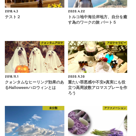
2018.4.3
2020.4.22
テスト２
トルコ地中海沿岸地方、自分を癒
す為のワークの旅 パート５
クォンタムアロマ
アロマセラピー
2018.11.1
2020.9.30
クォンタムなヒーリング効果のあ
重たい罪悪感や不安≠真実にも役
るHalloweenハロウィンとは
立つ高周波数アロマスプレーを作
ろう
未分類
アファメーション