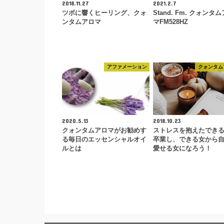
2018.11.27
2021.2.7
ツボに響くヒーリング、クォ
Stand. Fm. クォンタ
ンタムアロマ
マFM528HZ
アファメーション
クォンタム
2020.5.13
2018.10.23
クォンタムアロマがお勧めす
ストレスを抱えたでき
る毎日のエッセンシャルオイ
卒業し、できる女から
ルとは
愛せる女になろう！