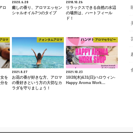
2020.6.28
2018.10.26
ムアロ
癒しの香り、アロマエッセン
リラックスできる自然の水辺
シャルオイル7つのタイプ
の場所は、ハートフィール
ド！
アロマ
クォンタムアロマ
アロマセラピー
2021.8.27
2021.10.23
る女を
お花の香が好きな方、アロマ
10/28(木)&31(日)ハロウィン-
自分を
の香好きという方の大切なカ
Happy Aroma Work…
ラダを守りましょう！