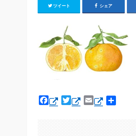
ツイート
シェア
F
T
E
共
a
wi
m
有
c
tt
ail
e
er