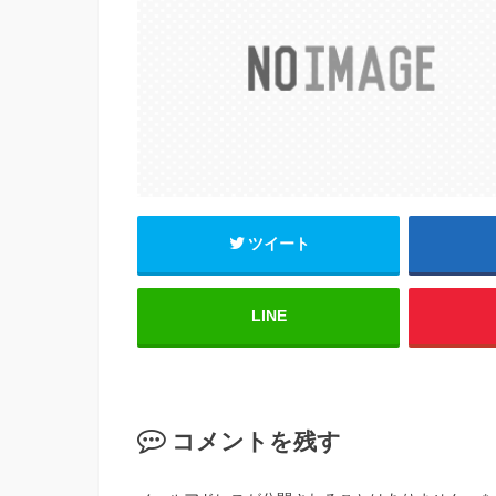
b
o
o
k
ツイート
LINE
コメントを残す