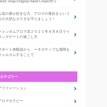
Work Shop-Original Hand Cream作り
お花の香が好きな方、アロマの香好きという
方の大切なカラダを守りましょう！
クォンタムアロマ流２０２１年８月８日ライ
オンズゲートの過ごし方
サポート体験談から ーネガティブな感情を
ウェルカムすることで
カテゴリー
アファメーション
アロマセラピー