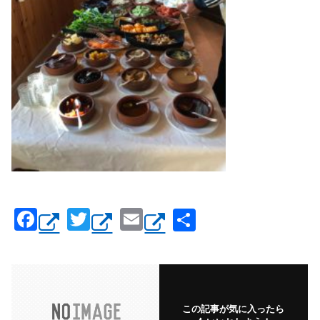
F
T
E
共
a
wi
m
有
c
tt
ail
e
er
b
この記事が気に入ったら