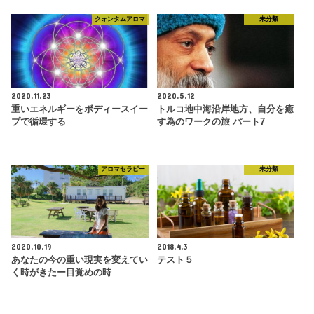
クォンタムアロマ
未分類
2020.11.23
2020.5.12
重いエネルギーをボディースイー
トルコ地中海沿岸地方、自分を癒
プで循環する
す為のワークの旅 パート7
アロマセラピー
未分類
2020.10.19
2018.4.3
あなたの今の重い現実を変えてい
テスト５
く時がきたー目覚めの時