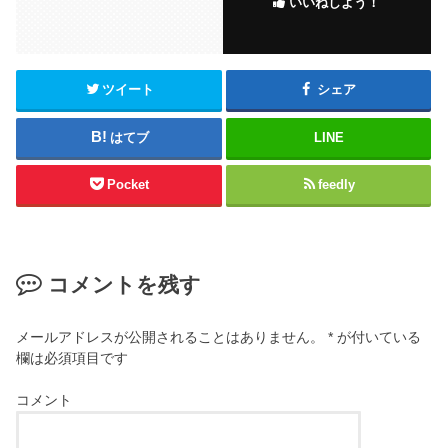
いいねしよう！
o
o
k
ツイート
シェア
はてブ
LINE
Pocket
feedly
コメントを残す
メールアドレスが公開されることはありません。
*
が付いている
欄は必須項目です
コメント