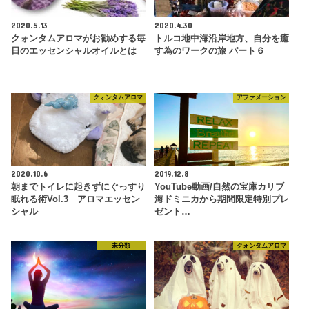
2020.5.13
2020.4.30
クォンタムアロマがお勧めする毎
トルコ地中海沿岸地方、自分を癒
日のエッセンシャルオイルとは
す為のワークの旅 パート６
クォンタムアロマ
アファメーション
2020.10.6
2019.12.8
朝までトイレに起きずにぐっすり
YouTube動画/自然の宝庫カリブ
眠れる術Vol.3 アロマエッセン
海ドミニカから期間限定特別プレ
シャル
ゼント…
未分類
クォンタムアロマ