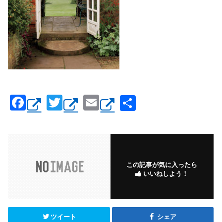
F
T
E
共
a
wi
m
有
c
tt
ail
e
er
b
この記事が気に入ったら
いいねしよう！
o
o
k
ツイート
シェア